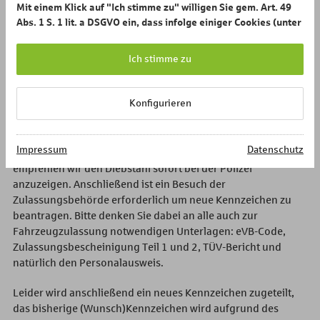
Mit einem Klick auf "Ich stimme zu" willigen Sie gem. Art. 49
Behördengänge verbunden sind und der fade Beigeschmack
Abs. 1 S. 1 lit. a DSGVO ein, dass infolge einiger Cookies (unter
bleibt, dass mit diesen gestohlenen Kennzeichen
anderem Google Analytics) eine Verarbeitung Ihrer Daten in
möglicherweise eine Straftat verursacht werden könnte.
den USA erfolgt und dort ein nach EU-Standards
Ich stimme zu
unzureichendes Datenschutzniveau besteht. Weitere
Als häufigster Grund für den Kennzeichendiebstahl wird der
Informationen zu den mit Datentransfers in die USA
Spritklau genannt. Dreiste Zeitgenossen montieren beim
verbundenen Risiken erhalten Sie, indem Sie
hier
klicken. Mit
Konfigurieren
Tanken ein gestohlenes Kennzeichen und machen sich ohne
Klick auf "Ich stimme zu" bestätigen Sie uns zudem, dass Sie
zu bezahlen aus dem Staub.
mindestens 16 Jahre alt sind und mit dem Einsatz aller
Cookies einverstanden sind.
Impressum
Datenschutz
Um Verdächtigungen im Rahmen einer Straftat zu vermeiden,
Ihre Einwilligung können Sie jederzeit mit Wirkung für die
empfehlen wir den Diebstahl sofort bei der Polizei
Zukunft widerrufen.
anzuzeigen. Anschließend ist ein Besuch der
Zulassungsbehörde erforderlich um neue Kennzeichen zu
beantragen. Bitte denken Sie dabei an alle auch zur
Fahrzeugzulassung notwendigen Unterlagen: eVB-Code,
Zulassungsbescheinigung Teil 1 und 2, TÜV-Bericht und
natürlich den Personalausweis.
Leider wird anschließend ein neues Kennzeichen zugeteilt,
das bisherige (Wunsch)Kennzeichen wird aufgrund des