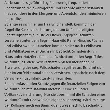
Als besonders gefährlich gelten wenig frequentierte
Landstraßen. Wildwarngeräte und erhöhte Aufmerksamkeit
insbesondere in den Morgen- und Abendstunden minimieren
das Risiko.
Solange es sich hier um Haarwild handelt, kommt in der
Regel die Kaskoversicherung des am Unfall beteiligten
Fahrzeughalters auf. Die Versicherungsgesellschaften
verstehen unter dem Begriff Haarwild Rehe, Hirsche, Füchse
und Wildschweine. Daneben kommen hier noch Feldhasen
und Wildkatzen oder Dachse in Betracht. Schäden durch
Haus- oder Nutztiere fallen i.d.R. nicht unter den Begriff des
Wildunfalles. Viele Gesellschaften bieten hier aber eine
Erweiterung des sog. Wildschadenbegriffes an. Es lohnt sich
hier im Vorfeld einmal seinen Versicherungsschein nach dem
Versicherungsumfang zu durchleuchten.
Einen umfassenden Schutz gegen die finanziellen Folgen von
Wildunfällen mit Haarwild bietet nur eine Teil- oder
Vollkaskoversicherung. Nur sie übernimmt die Schäden eines
Wildunfalls mit Haarwild am eigenen Fahrzeug. Wird im Zuge
der Kollision auch ein Baum oder Straßenschild beschädigt,