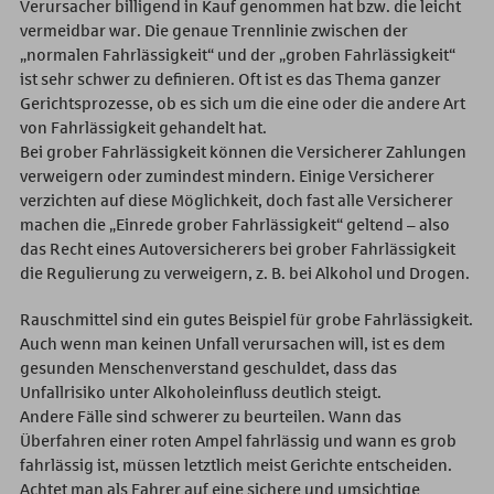
Verursacher billigend in Kauf genommen hat bzw. die leicht
vermeidbar war. Die genaue Trennlinie zwischen der
„normalen Fahrlässigkeit“ und der „groben Fahrlässigkeit“
ist sehr schwer zu definieren. Oft ist es das Thema ganzer
Gerichtsprozesse, ob es sich um die eine oder die andere Art
von Fahrlässigkeit gehandelt hat.
Bei grober Fahrlässigkeit können die Versicherer Zahlungen
verweigern oder zumindest mindern. Einige Versicherer
verzichten auf diese Möglichkeit, doch fast alle Versicherer
machen die „Einrede grober Fahrlässigkeit“ geltend – also
das Recht eines Autoversicherers bei grober Fahrlässigkeit
die Regulierung zu verweigern, z. B. bei Alkohol und Drogen.
Rauschmittel sind ein gutes Beispiel für grobe Fahrlässigkeit.
Auch wenn man keinen Unfall verursachen will, ist es dem
gesunden Menschenverstand geschuldet, dass das
Unfallrisiko unter Alkoholeinfluss deutlich steigt.
Andere Fälle sind schwerer zu beurteilen. Wann das
Überfahren einer roten Ampel fahrlässig und wann es grob
fahrlässig ist, müssen letztlich meist Gerichte entscheiden.
Achtet man als Fahrer auf eine sichere und umsichtige