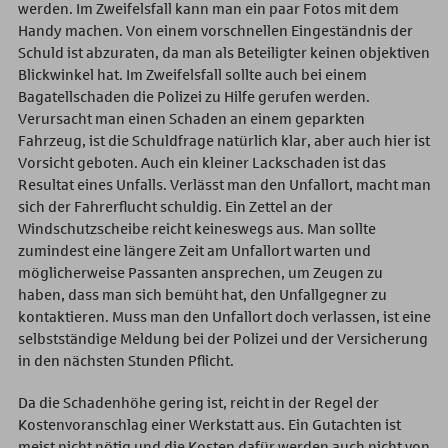
werden. Im Zweifelsfall kann man ein paar Fotos mit dem
Handy machen. Von einem vorschnellen Eingeständnis der
Schuld ist abzuraten, da man als Beteiligter keinen objektiven
Blickwinkel hat. Im Zweifelsfall sollte auch bei einem
Bagatellschaden die Polizei zu Hilfe gerufen werden.
Verursacht man einen Schaden an einem geparkten
Fahrzeug, ist die Schuldfrage natürlich klar, aber auch hier ist
Vorsicht geboten. Auch ein kleiner Lackschaden ist das
Resultat eines Unfalls. Verlässt man den Unfallort, macht man
sich der Fahrerflucht schuldig. Ein Zettel an der
Windschutzscheibe reicht keineswegs aus. Man sollte
zumindest eine längere Zeit am Unfallort warten und
möglicherweise Passanten ansprechen, um Zeugen zu
haben, dass man sich bemüht hat, den Unfallgegner zu
kontaktieren. Muss man den Unfallort doch verlassen, ist eine
selbstständige Meldung bei der Polizei und der Versicherung
in den nächsten Stunden Pflicht.
Da die Schadenhöhe gering ist, reicht in der Regel der
Kostenvoranschlag einer Werkstatt aus. Ein Gutachten ist
meist nicht nötig und die Kosten dafür werden auch nicht von