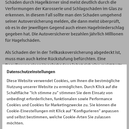
Schäden durch Hagelkörner sind meist deutlich durch die
Verformungen der Karosserie und Schlagschäden im Glas zu
erkennen. In diesem Fall sollte man den Schaden umgehend
seiner Autoversicherung melden, die dann meist überprüft,
ob es in der jeweiligen Gegend auch einen Hagelniederschlag
gegeben hat. Die Autoversicherer bezahlen jährlich Millionen
für Hagelschäden.
Als Schaden der in der Teilkaskoversicherung abgedeckt ist,
muss man auch keine Rückstufung befürchten. Eine
Regulierung eines Hagelschadens lohnt sich also meist trotz
Selbstbeteiligung. Denn eine deutliche Verformung des
Datenschutzeinstellungen
Daches, die auch mit einer Wertminderung des Fahrzeugs
Diese Website verwendet Cookies, um Ihnen die bestmögliche
einhergeht, lohnt sich reparieren zu lassen, selbst wenn man
Nutzung unserer Website zu ermöglichen. Durch Klick auf die
150 oder 300 Euro Selbstbeteiligung leisten muss.
Schaltfläche "Ich stimme zu" stimmen Sie dem Einsatz von
unbedingt erforderlichen, funktionalen sowie Performance
Cookies und Cookies für Marketingzwecke zu. Sie können die
Kennzeichendiebstahl
Cookie-Einestellungen mit Klick auf "Konfigurieren" anpassen
und selbst bestimmen, welche Cookie-Arten Sie zulassen
Mehr als 100.000 Kennzeichen werden pro Jahr entwendet.
möchten.
Für die Betroffenen ein Ärgernis, da damit anschließend